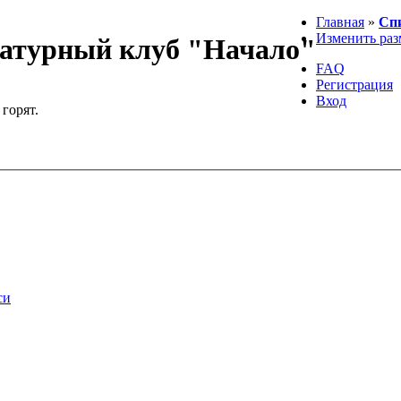
Главная
»
Сп
Изменить раз
атурный клуб "Начало"
FAQ
Регистрация
Вход
 горят.
си