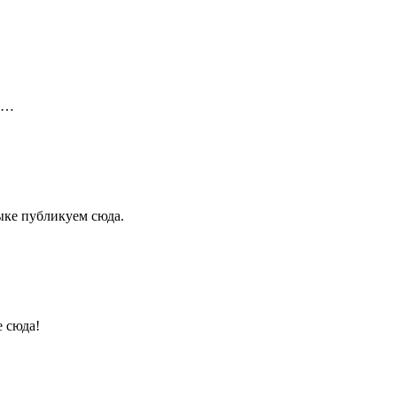
ой…
ыке публикуем сюда.
е сюда!