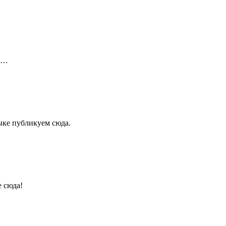
ой…
ыке публикуем сюда.
е сюда!