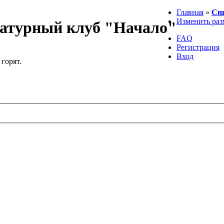
Главная
»
Сп
Изменить раз
атурный клуб "Начало"
FAQ
Регистрация
Вход
 горят.