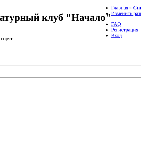
Главная
»
Сп
Изменить раз
атурный клуб "Начало"
FAQ
Регистрация
Вход
 горят.