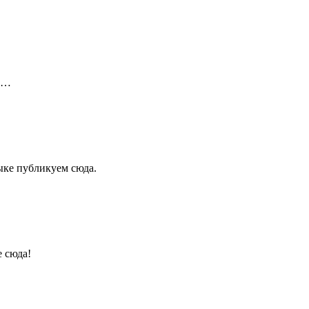
ой…
ыке публикуем сюда.
е сюда!