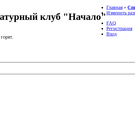
Главная
»
Сп
Изменить раз
атурный клуб "Начало"
FAQ
Регистрация
Вход
 горят.