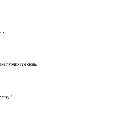
ой…
ыке публикуем сюда.
е сюда!