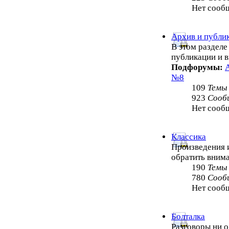
Нет сооб
Архив и публи
В этом раздел
публикации и 
Подфорумы:
№8
109
Темы
923
Сооб
Нет сооб
Классика
Произведения и
обратить внима
190
Темы
780
Сооб
Нет сооб
Болталка
Разговоры ни о