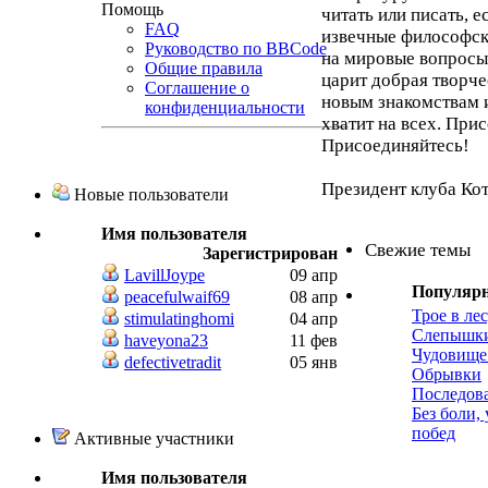
Помощь
читать или писать, 
FAQ
извечные философск
Руководство по BBCode
на мировые вопросы,
Общие правила
царит добрая творче
Соглашение о
новым знакомствам 
конфиденциальности
хватит на всех. При
Присоединяйтесь!
Президент клуба Ко
Новые пользователи
Имя пользователя
Свежие темы
Зарегистрирован
LavillJoype
09 апр
Популяр
peacefulwaif69
08 апр
Трое в лес
stimulatinghomi
04 апр
Слепышк
haveyona23
11 фев
Чудовище
defectivetradit
05 янв
Обрывки
Последов
Без боли,
побед
Активные участники
Имя пользователя