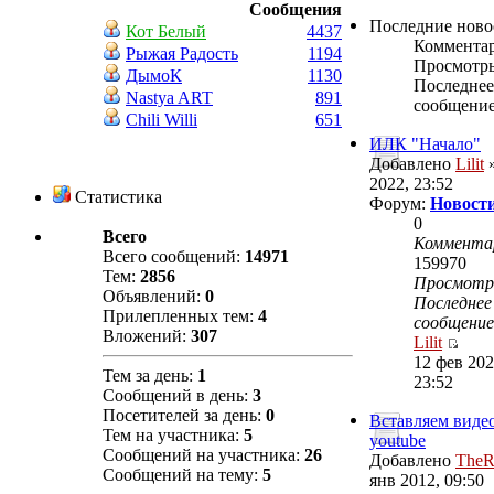
Сообщения
Последние ново
Кот Белый
4437
Коммента
Рыжая Радость
1194
Просмотр
ДымоК
1130
Последнее
Nastya ART
891
сообщени
Chili Willi
651
ИЛК "Начало"
Добавлено
Lilit
»
2022, 23:52
Статистика
Форум:
Новости
0
Всего
Коммента
Всего сообщений:
14971
159970
Тем:
2856
Просмот
Объявлений:
0
Последнее
Прилепленных тем:
4
сообщение
Вложений:
307
Lilit
12 фев 202
Тем за день:
1
23:52
Сообщений в день:
3
Посетителей за день:
0
Вставляем видео
Тем на участника:
5
youtube
Сообщений на участника:
26
Добавлено
TheR
Сообщений на тему:
5
янв 2012, 09:50