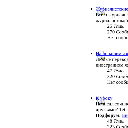
Журналистские
Всё о журналис
журналистико
25
Темы
270
Сооб
Нет сооб
На ненашем яз
Любые перевод
иностранном я
47
Темы
320
Сооб
Нет сооб
К уроку
Написал сочин
друзьями? Теб
Подфорум:
Би
48
Темы
223
Сооб