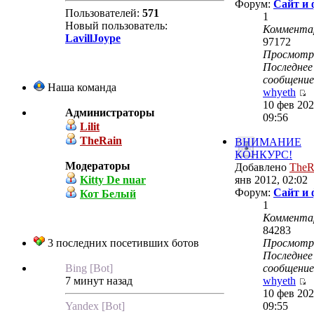
Форум:
Сайт и
Пользователей:
571
1
Новый пользователь:
Коммента
LavillJoype
97172
Просмот
Последнее
сообщение
Наша команда
whyeth
10 фев 202
Администраторы
09:56
Lilit
TheRain
ВНИМАНИЕ
КОНКУРС!
Модераторы
Добавлено
TheR
Kitty De nuar
янв 2012, 02:02
Форум:
Сайт и
Кот Белый
1
Коммента
84283
3 последних посетивших ботов
Просмот
Последнее
Bing [Bot]
сообщение
7 минут назад
whyeth
10 фев 202
Yandex [Bot]
09:55