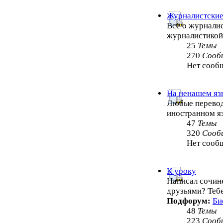
Журналистские
Всё о журналис
журналистико
25
Темы
270
Сооб
Нет сооб
На ненашем яз
Любые перевод
иностранном я
47
Темы
320
Сооб
Нет сооб
К уроку
Написал сочин
друзьями? Теб
Подфорум:
Би
48
Темы
223
Сооб