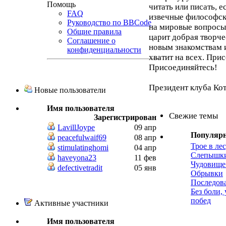
Помощь
читать или писать, 
FAQ
извечные философск
Руководство по BBCode
на мировые вопросы,
Общие правила
царит добрая творче
Соглашение о
новым знакомствам 
конфиденциальности
хватит на всех. При
Присоединяйтесь!
Президент клуба Ко
Новые пользователи
Имя пользователя
Свежие темы
Зарегистрирован
LavillJoype
09 апр
Популяр
peacefulwaif69
08 апр
Трое в лес
stimulatinghomi
04 апр
Слепышк
haveyona23
11 фев
Чудовище
defectivetradit
05 янв
Обрывки
Последов
Без боли,
побед
Активные участники
Имя пользователя