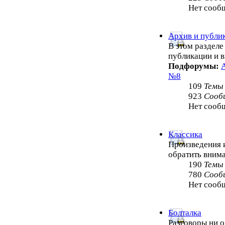
Нет сооб
Архив и публи
В этом раздел
публикации и 
Подфорумы:
№8
109
Темы
923
Сооб
Нет сооб
Классика
Произведения и
обратить внима
190
Темы
780
Сооб
Нет сооб
Болталка
Разговоры ни о