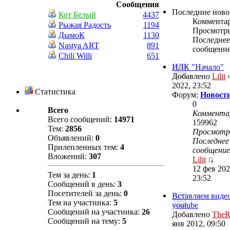
Сообщения
Последние ново
Кот Белый
4437
Коммента
Рыжая Радость
1194
Просмотр
ДымоК
1130
Последнее
Nastya ART
891
сообщени
Chili Willi
651
ИЛК "Начало"
Добавлено
Lilit
»
2022, 23:52
Статистика
Форум:
Новости
0
Всего
Коммента
Всего сообщений:
14971
159962
Тем:
2856
Просмот
Объявлений:
0
Последнее
Прилепленных тем:
4
сообщение
Вложений:
307
Lilit
12 фев 202
Тем за день:
1
23:52
Сообщений в день:
3
Посетителей за день:
0
Вставляем видео
Тем на участника:
5
youtube
Сообщений на участника:
26
Добавлено
TheR
Сообщений на тему:
5
янв 2012, 09:50