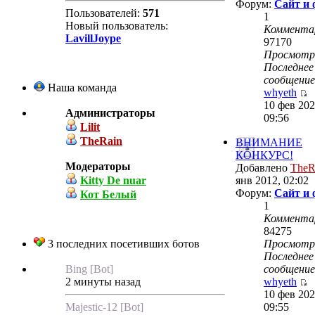
Форум:
Сайт и
Пользователей:
571
1
Новый пользователь:
Коммента
LavillJoype
97170
Просмот
Последнее
сообщение
Наша команда
whyeth
10 фев 202
Администраторы
09:56
Lilit
TheRain
ВНИМАНИЕ
КОНКУРС!
Модераторы
Добавлено
TheR
Kitty De nuar
янв 2012, 02:02
Форум:
Сайт и
Кот Белый
1
Коммента
84275
3 последних посетивших ботов
Просмот
Последнее
Bing [Bot]
сообщение
2 минуты назад
whyeth
10 фев 202
Majestic-12 [Bot]
09:55