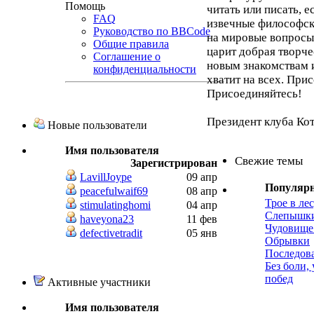
Помощь
читать или писать, 
FAQ
извечные философск
Руководство по BBCode
на мировые вопросы,
Общие правила
царит добрая творче
Соглашение о
новым знакомствам 
конфиденциальности
хватит на всех. При
Присоединяйтесь!
Президент клуба Ко
Новые пользователи
Имя пользователя
Свежие темы
Зарегистрирован
LavillJoype
09 апр
Популяр
peacefulwaif69
08 апр
Трое в лес
stimulatinghomi
04 апр
Слепышк
haveyona23
11 фев
Чудовище
defectivetradit
05 янв
Обрывки
Последов
Без боли,
побед
Активные участники
Имя пользователя