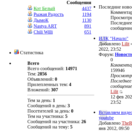
Сообщения
Последние ново
Кот Белый
4437
Коммента
Рыжая Радость
1194
Просмотр
ДымоК
1130
Последнее
Nastya ART
891
сообщени
Chili Willi
651
ИЛК "Начало"
Добавлено
Lilit
»
2022, 23:52
Статистика
Форум:
Новости
0
Всего
Коммента
Всего сообщений:
14971
159946
Тем:
2856
Просмот
Объявлений:
0
Последнее
Прилепленных тем:
4
сообщение
Вложений:
307
Lilit
12 фев 202
Тем за день:
1
23:52
Сообщений в день:
3
Посетителей за день:
0
Вставляем видео
Тем на участника:
5
youtube
Сообщений на участника:
26
Добавлено
TheR
Сообщений на тему:
5
янв 2012, 09:50