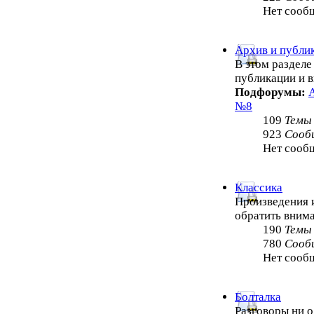
Нет сооб
Архив и публи
В этом раздел
публикации и 
Подфорумы:
№8
109
Темы
923
Сооб
Нет сооб
Классика
Произведения и
обратить внима
190
Темы
780
Сооб
Нет сооб
Болталка
Разговоры ни о