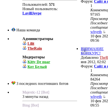
Форум:
Сайт и
Пользователей:
571
1
Новый пользователь:
Коммента
LavillJoype
97165
Просмот
Последнее
сообщение
Наша команда
whyeth
10 фев 202
Администраторы
09:56
Lilit
TheRain
ВНИМАНИЕ
КОНКУРС!
Модераторы
Добавлено
TheR
Kitty De nuar
янв 2012, 02:02
Форум:
Сайт и
Кот Белый
1
Коммента
84264
3 последних посетивших ботов
Просмот
Последнее
Majestic-12 [Bot]
сообщение
3 минуты назад
whyeth
10 фев 202
Bing [Bot]
09:55