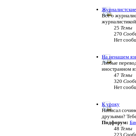
Журналистские
Всё о журналис
журналистико
25
Темы
270
Сооб
Нет сооб
На ненашем яз
Любые перевод
иностранном я
47
Темы
320
Сооб
Нет сооб
К уроку
Написал сочин
друзьями? Теб
Подфорум:
Би
48
Темы
223
Сооб