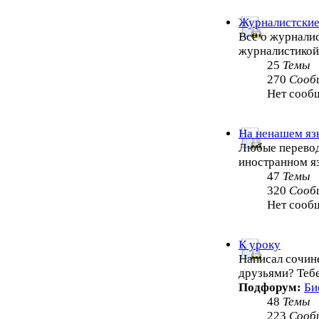
Журналистские
Всё о журналис
журналистико
25
Темы
270
Сооб
Нет сооб
На ненашем яз
Любые перевод
иностранном я
47
Темы
320
Сооб
Нет сооб
К уроку
Написал сочин
друзьями? Теб
Подфорум:
Би
48
Темы
223
Сооб