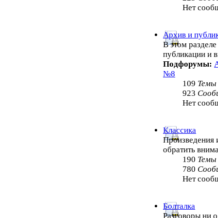
Нет сооб
Архив и публи
В этом раздел
публикации и 
Подфорумы:
№8
109
Темы
923
Сооб
Нет сооб
Классика
Произведения и
обратить внима
190
Темы
780
Сооб
Нет сооб
Болталка
Разговоры ни о