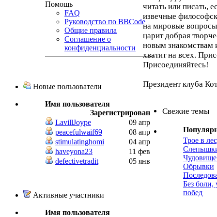
Помощь
читать или писать, 
FAQ
извечные философск
Руководство по BBCode
на мировые вопросы,
Общие правила
царит добрая творче
Соглашение о
новым знакомствам 
конфиденциальности
хватит на всех. При
Присоединяйтесь!
Президент клуба Ко
Новые пользователи
Имя пользователя
Свежие темы
Зарегистрирован
LavillJoype
09 апр
Популяр
peacefulwaif69
08 апр
Трое в лес
stimulatinghomi
04 апр
Слепышк
haveyona23
11 фев
Чудовище
defectivetradit
05 янв
Обрывки
Последов
Без боли,
побед
Активные участники
Имя пользователя