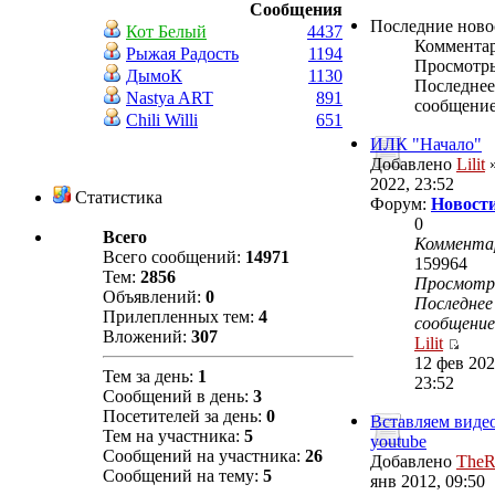
Сообщения
Последние ново
Кот Белый
4437
Коммента
Рыжая Радость
1194
Просмотр
ДымоК
1130
Последнее
Nastya ART
891
сообщени
Chili Willi
651
ИЛК "Начало"
Добавлено
Lilit
»
2022, 23:52
Статистика
Форум:
Новости
0
Всего
Коммента
Всего сообщений:
14971
159964
Тем:
2856
Просмот
Объявлений:
0
Последнее
Прилепленных тем:
4
сообщение
Вложений:
307
Lilit
12 фев 202
Тем за день:
1
23:52
Сообщений в день:
3
Посетителей за день:
0
Вставляем видео
Тем на участника:
5
youtube
Сообщений на участника:
26
Добавлено
TheR
Сообщений на тему:
5
янв 2012, 09:50