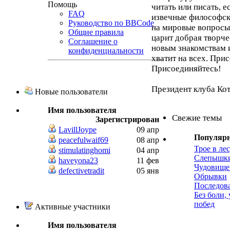
Помощь
читать или писать, 
FAQ
извечные философск
Руководство по BBCode
на мировые вопросы,
Общие правила
царит добрая творче
Соглашение о
новым знакомствам 
конфиденциальности
хватит на всех. При
Присоединяйтесь!
Президент клуба Ко
Новые пользователи
Имя пользователя
Свежие темы
Зарегистрирован
LavillJoype
09 апр
Популяр
peacefulwaif69
08 апр
Трое в лес
stimulatinghomi
04 апр
Слепышк
haveyona23
11 фев
Чудовище
defectivetradit
05 янв
Обрывки
Последов
Без боли,
побед
Активные участники
Имя пользователя