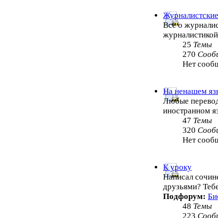
Журналистские
Всё о журналис
журналистико
25
Темы
270
Сооб
Нет сооб
На ненашем яз
Любые перевод
иностранном я
47
Темы
320
Сооб
Нет сооб
К уроку
Написал сочин
друзьями? Теб
Подфорум:
Би
48
Темы
223
Сооб