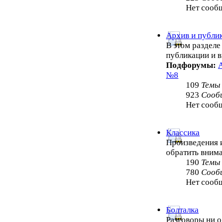
Нет сооб
Архив и публи
В этом раздел
публикации и 
Подфорумы:
№8
109
Темы
923
Сооб
Нет сооб
Классика
Произведения и
обратить внима
190
Темы
780
Сооб
Нет сооб
Болталка
Разговоры ни о