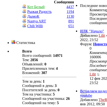
Сообщения
Последние ново
Кот Белый
4437
Коммента
Рыжая Радость
1194
Просмотр
ДымоК
1130
Последнее
Nastya ART
891
сообщени
Chili Willi
651
ИЛК "Начало"
Добавлено
Lilit
»
2022, 23:52
Статистика
Форум:
Новости
0
Всего
Коммента
Всего сообщений:
14971
160006
Тем:
2856
Просмот
Объявлений:
0
Последнее
Прилепленных тем:
4
сообщение
Вложений:
307
Lilit
12 фев 202
Тем за день:
1
23:52
Сообщений в день:
3
Посетителей за день:
0
Вставляем видео
Тем на участника:
5
youtube
Сообщений на участника:
26
Добавлено
TheR
Сообщений на тему:
5
янв 2012, 09:50