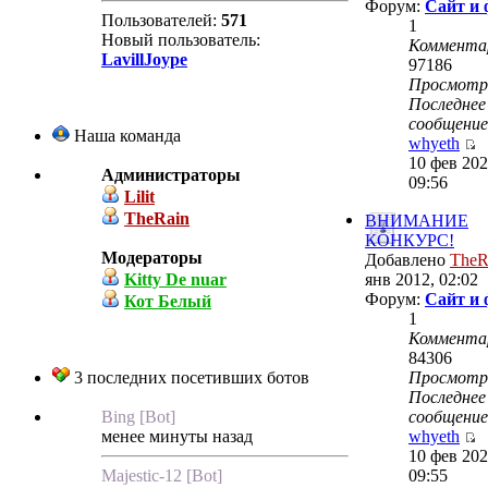
Форум:
Сайт и
Пользователей:
571
1
Новый пользователь:
Коммента
LavillJoype
97186
Просмот
Последнее
сообщение
Наша команда
whyeth
10 фев 202
Администраторы
09:56
Lilit
TheRain
ВНИМАНИЕ
КОНКУРС!
Модераторы
Добавлено
TheR
Kitty De nuar
янв 2012, 02:02
Форум:
Сайт и
Кот Белый
1
Коммента
84306
3 последних посетивших ботов
Просмот
Последнее
Bing [Bot]
сообщение
менее минуты назад
whyeth
10 фев 202
Majestic-12 [Bot]
09:55