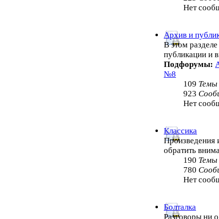
Нет сооб
Архив и публи
В этом раздел
публикации и 
Подфорумы:
№8
109
Темы
923
Сооб
Нет сооб
Классика
Произведения и
обратить внима
190
Темы
780
Сооб
Нет сооб
Болталка
Разговоры ни о