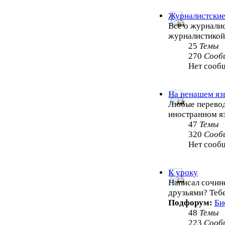
Журналистские
Всё о журналис
журналистико
25
Темы
270
Сооб
Нет сооб
На ненашем яз
Любые перевод
иностранном я
47
Темы
320
Сооб
Нет сооб
К уроку
Написал сочин
друзьями? Теб
Подфорум:
Би
48
Темы
223
Сооб