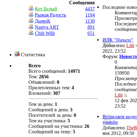
Сообщения
Последние ново
Кот Белый
4437
Коммента
Рыжая Радость
1194
Просмотр
ДымоК
1130
Последнее
Nastya ART
891
сообщени
Chili Willi
651
ИЛК "Начало"
Добавлено
Lilit
»
2022, 23:52
Статистика
Форум:
Новости
0
Всего
Коммента
Всего сообщений:
14971
159950
Тем:
2856
Просмот
Объявлений:
0
Последнее
Прилепленных тем:
4
сообщение
Вложений:
307
Lilit
12 фев 202
Тем за день:
1
23:52
Сообщений в день:
3
Посетителей за день:
0
Вставляем видео
Тем на участника:
5
youtube
Сообщений на участника:
26
Добавлено
TheR
Сообщений на тему:
5
янв 2012, 09:50