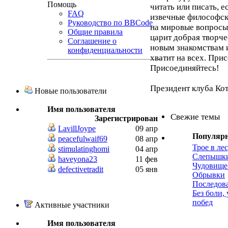
Помощь
читать или писать, 
FAQ
извечные философск
Руководство по BBCode
на мировые вопросы,
Общие правила
царит добрая творче
Соглашение о
новым знакомствам 
конфиденциальности
хватит на всех. При
Присоединяйтесь!
Президент клуба Ко
Новые пользователи
Имя пользователя
Свежие темы
Зарегистрирован
LavillJoype
09 апр
Популяр
peacefulwaif69
08 апр
Трое в лес
stimulatinghomi
04 апр
Слепышк
haveyona23
11 фев
Чудовище
defectivetradit
05 янв
Обрывки
Последов
Без боли,
побед
Активные участники
Имя пользователя