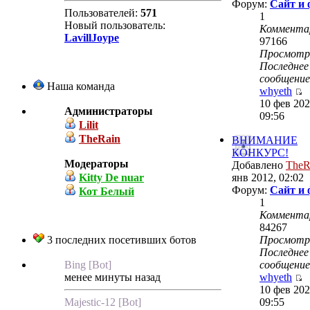
Форум:
Сайт и
Пользователей:
571
1
Новый пользователь:
Коммента
LavillJoype
97166
Просмот
Последнее
сообщение
Наша команда
whyeth
10 фев 202
Администраторы
09:56
Lilit
TheRain
ВНИМАНИЕ
КОНКУРС!
Модераторы
Добавлено
TheR
Kitty De nuar
янв 2012, 02:02
Форум:
Сайт и
Кот Белый
1
Коммента
84267
3 последних посетивших ботов
Просмот
Последнее
Bing [Bot]
сообщение
менее минуты назад
whyeth
10 фев 202
Majestic-12 [Bot]
09:55