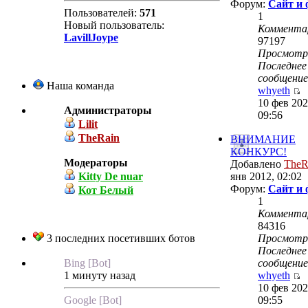
Форум:
Сайт и
Пользователей:
571
1
Новый пользователь:
Коммента
LavillJoype
97197
Просмот
Последнее
сообщение
Наша команда
whyeth
10 фев 202
Администраторы
09:56
Lilit
TheRain
ВНИМАНИЕ
КОНКУРС!
Модераторы
Добавлено
TheR
Kitty De nuar
янв 2012, 02:02
Форум:
Сайт и
Кот Белый
1
Коммента
84316
3 последних посетивших ботов
Просмот
Последнее
Bing [Bot]
сообщение
1 минуту назад
whyeth
10 фев 202
Google [Bot]
09:55