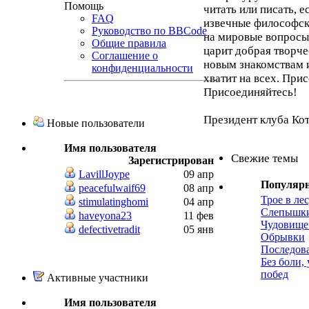
Помощь
читать или писать, 
FAQ
извечные философск
Руководство по BBCode
на мировые вопросы,
Общие правила
царит добрая творче
Соглашение о
новым знакомствам 
конфиденциальности
хватит на всех. При
Присоединяйтесь!
Президент клуба Ко
Новые пользователи
Имя пользователя
Свежие темы
Зарегистрирован
LavillJoype
09 апр
Популяр
peacefulwaif69
08 апр
Трое в лес
stimulatinghomi
04 апр
Слепышк
haveyona23
11 фев
Чудовище
defectivetradit
05 янв
Обрывки
Последов
Без боли,
побед
Активные участники
Имя пользователя