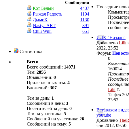
Сообщения
Последние ново
Кот Белый
4437
Коммента
Рыжая Радость
1194
Просмотр
ДымоК
1130
Последнее
Nastya ART
891
сообщени
Chili Willi
651
ИЛК "Начало"
Добавлено
Lilit
»
2022, 23:52
Статистика
Форум:
Новости
0
Всего
Коммента
Всего сообщений:
14971
160024
Тем:
2856
Просмот
Объявлений:
0
Последнее
Прилепленных тем:
4
сообщение
Вложений:
307
Lilit
12 фев 202
Тем за день:
1
23:52
Сообщений в день:
3
Посетителей за день:
0
Вставляем видео
Тем на участника:
5
youtube
Сообщений на участника:
26
Добавлено
TheR
Сообщений на тему:
5
янв 2012, 09:50