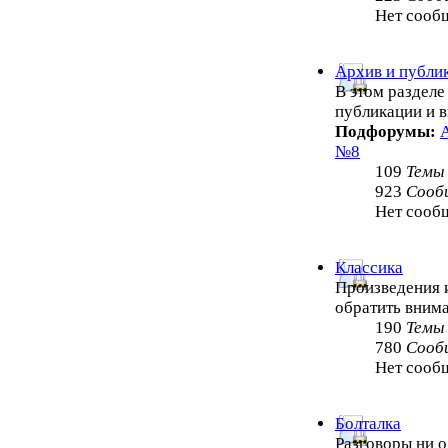
Нет сооб
Архив и публи
В этом раздел
публикации и 
Подфорумы:
№8
109
Темы
923
Сооб
Нет сооб
Классика
Произведения и
обратить внима
190
Темы
780
Сооб
Нет сооб
Болталка
Разговоры ни о