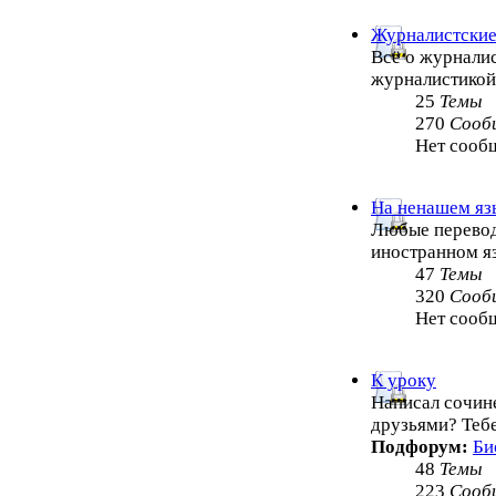
Журналистские
Всё о журналис
журналистико
25
Темы
270
Сооб
Нет сооб
На ненашем яз
Любые перевод
иностранном я
47
Темы
320
Сооб
Нет сооб
К уроку
Написал сочин
друзьями? Теб
Подфорум:
Би
48
Темы
223
Сооб