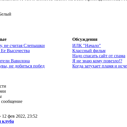
 Белый
ные
Обсуждения
су, не считая Слепышки
ИЛК "Начало"
 Ее Высочества
Классный фильм
Надо спасать сайт от спама
атели Вавилона
Я не знаю кому повезло!?
 увы, не добиться побед
Когда затухает пламя и исч
сти
рии
ы
 сообщение
 12 фев 2022, 23:52
 клуба