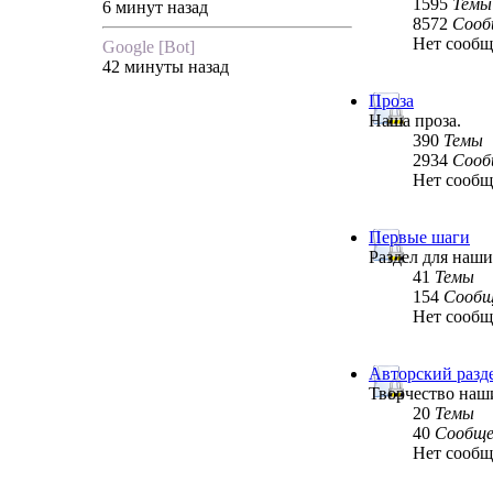
1595
Темы
6 минут назад
8572
Сооб
Нет сооб
Google [Bot]
42 минуты назад
Проза
Наша проза.
390
Темы
2934
Сооб
Нет сооб
Первые шаги
Раздел для наш
41
Темы
154
Сообщ
Нет сооб
Авторский разд
Творчество наш
20
Темы
40
Сообще
Нет сооб