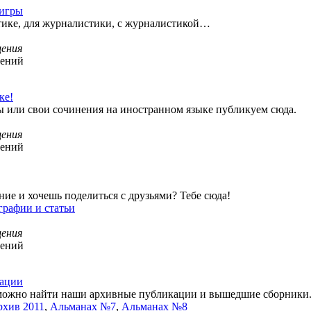
 игры
тике, для журналистики, с журналистикой…
ения
щений
ке!
 или свои сочинения на иностранном языке публикуем сюда.
ения
щений
ие и хочешь поделиться с друзьями? Тебе сюда!
графии и статьи
ения
щений
кации
 можно найти наши архивные публикации и вышедшие сборники
хив 2011
,
Альманах №7
,
Альманах №8