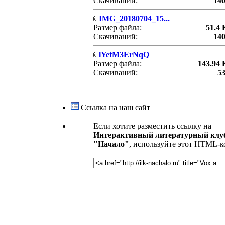
Скачиваний:
14
IMG_20180704_15...
Размер файла:
51.4
Скачиваний:
14
lYetM3ErNqQ
Размер файла:
143.94
Скачиваний:
5
Ссылка на наш сайт
Если хотите разместить ссылку на
Интерактивный литературный клу
"Начало"
, используйте этот HTML-к
.