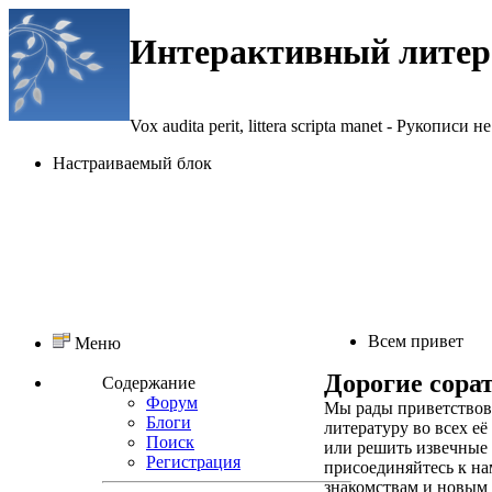
Интерактивный литер
Vox audita perit, littera scripta manet - Рукописи не
Настраиваемый блок
Всем привет
Меню
Дорогие сорат
Содержание
Форум
Мы рады приветствова
Блоги
литературу во всех её
Поиск
или решить извечные
Регистрация
присоединяйтесь к на
знакомствам и новым 