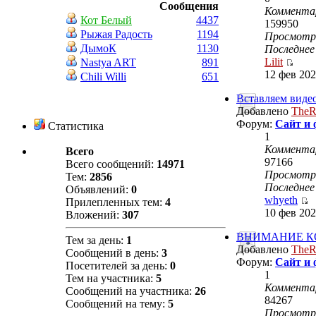
Сообщения
Коммента
Кот Белый
4437
159950
Рыжая Радость
1194
Просмот
ДымоК
1130
Последнее
Lilit
Nastya ART
891
12 фев 202
Chili Willi
651
Вставляем видео
Добавлено
TheR
Форум:
Сайт и
Статистика
1
Коммента
Всего
97166
Всего сообщений:
14971
Просмот
Тем:
2856
Последнее
Объявлений:
0
whyeth
Прилепленных тем:
4
10 фев 202
Вложений:
307
ВНИМАНИЕ К
Тем за день:
1
Добавлено
TheR
Сообщений в день:
3
Форум:
Сайт и
Посетителей за день:
0
1
Тем на участника:
5
Коммента
Сообщений на участника:
26
84267
Сообщений на тему:
5
Просмот