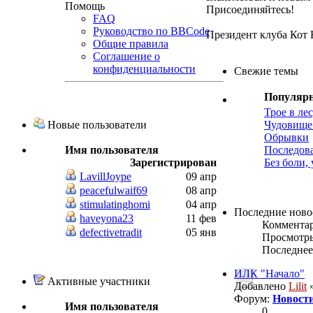
Помощь
Присоединяйтесь!
FAQ
Руководство по BBCode
Президент клуба Кот
Общие правила
Соглашение о
конфиденциальности
Свежие темы
Популяр
Трое в ле
Новые пользователи
Чудовище
Обрывки
Имя пользователя
Последов
Зарегистрирован
Без боли,
LavillJoype
09 апр
peacefulwaif69
08 апр
stimulatinghomi
04 апр
Последние ново
haveyona23
11 фев
Коммента
defectivetradit
05 янв
Просмотр
Последнее
ИЛК "Начало"
Активные участники
Добавлено
Lilit
»
Форум:
Новости
Имя пользователя
0