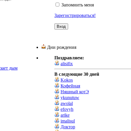
Запомнить меня
Зарегистрироваться!
Дни рождения
Поздравляем:
alisifix
езает дым
В следующие 30 дней
Kokos
Кофейная
Няшный котЭ
ykunutuw
awolal
efovyh
arike
imalisul
Доктор