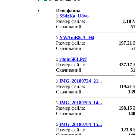
Имя файла
SS4zKa_U8yo
Размер файла:
1.18
Скачиваний:
5
YWAmB8sA_H4
Размер файла:
197.21
Скачиваний:
5
r8qm5l6LPzI
Размер файла:
337.17
Скачиваний:
5
IMG_20180724_21...
Размер файла:
119.21
Скачиваний:
13
IMG_20180705_14...
Размер файла:
198.15
Скачиваний:
14
IMG_20180704_15...
Размер файла:
123.8