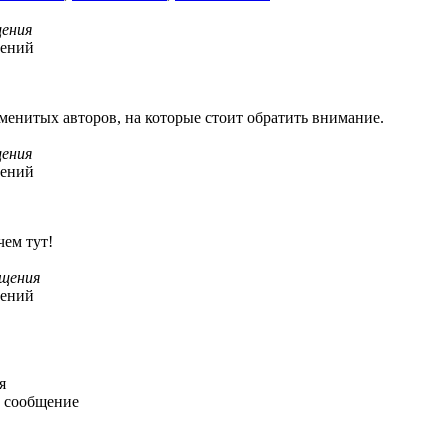
ения
щений
енитых авторов, на которые стоит обратить внимание.
ения
щений
чем тут!
щения
щений
я
 сообщение