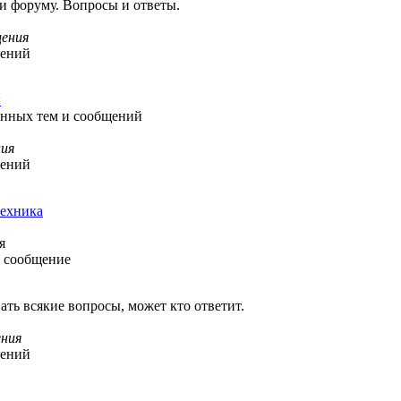
 и форуму. Вопросы и ответы.
ения
щений
ы
ленных тем и сообщений
ия
щений
ехника
я
 сообщение
ать всякие вопросы, может кто ответит.
ния
щений