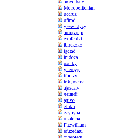
amydihaly
Metropolitenian
ucaruz
ufirod
yzewudyzy
amiqypipi
exufenivi
ibirekoko
igetad
inidoca
usiliky
yhemyje
ifodizyn
irikymeme
ajazasiv
леший
ajuvo
efuku
ezybyna
upalema
Fitzwilliam
efuzedatu
ovarofedi