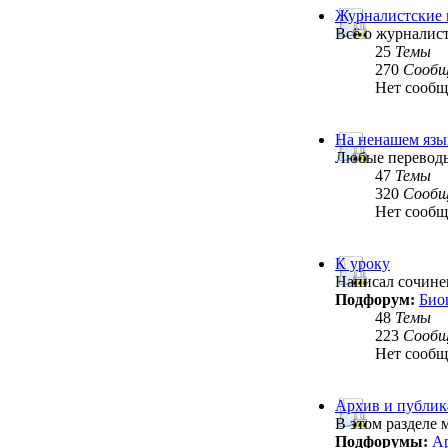
Журналистские
Всё о журналис
25
Темы
270
Сообщ
Нет сооб
На ненашем язы
Любые переводы
47
Темы
320
Сообщ
Нет сооб
К уроку
Написал сочинен
Подфорум:
Био
48
Темы
223
Сообщ
Нет сооб
Архив и публи
В этом разделе
Подфорумы:
Ар