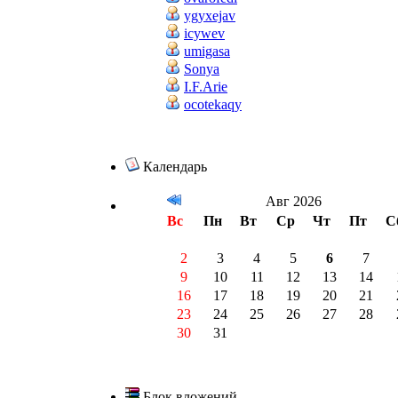
ygyxejav
icywev
umigasa
Sonya
I.F.Arie
ocotekaqy
Календарь
Авг 2026
Вс
Пн
Вт
Ср
Чт
Пт
С
2
3
4
5
6
7
9
10
11
12
13
14
16
17
18
19
20
21
23
24
25
26
27
28
30
31
Блок вложений