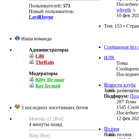
Последнее
Пользователей:
571
whyeth
Новый пользователь:
10 фев 202
LavillJoype
Тем: 153 • Стра
Наша команда
Сообщения без 
Администраторы
Lilit
ИЛК
TheRain
Темы
Сообщени
Модераторы
Последнее
Kitty De nuar
Новости клуба
Кот Белый
Здесь размещен
Подфорум:
Поз
287
Темы
1545
Сооб
3 последних посетивших ботов
Последнее
12 фев 202
Majestic-12 [Bot]
4 минуты назад
Поэзия
Наша поэзия.
Bing [Bot]