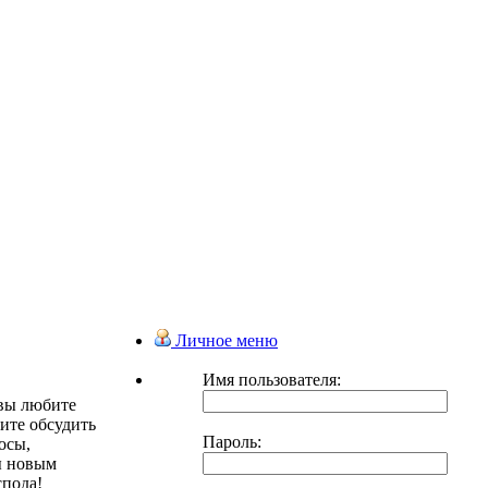
Личное меню
Имя пользователя:
 вы любите
тите обсудить
Пароль:
осы,
ды новым
спода!