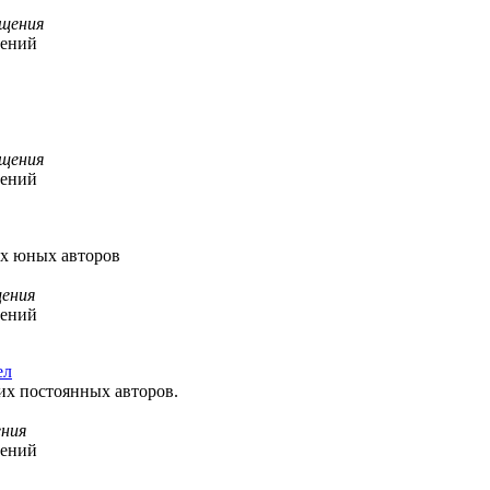
щения
щений
щения
щений
их юных авторов
ения
щений
ел
их постоянных авторов.
ния
щений