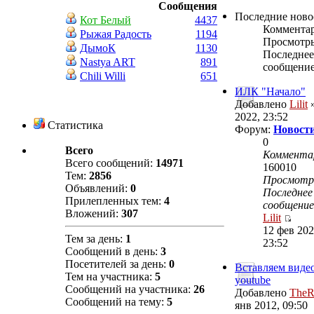
Сообщения
Последние ново
Кот Белый
4437
Коммента
Рыжая Радость
1194
Просмотр
ДымоК
1130
Последнее
Nastya ART
891
сообщени
Chili Willi
651
ИЛК "Начало"
Добавлено
Lilit
»
2022, 23:52
Статистика
Форум:
Новости
0
Всего
Коммента
Всего сообщений:
14971
160010
Тем:
2856
Просмот
Объявлений:
0
Последнее
Прилепленных тем:
4
сообщение
Вложений:
307
Lilit
12 фев 202
Тем за день:
1
23:52
Сообщений в день:
3
Посетителей за день:
0
Вставляем видео
Тем на участника:
5
youtube
Сообщений на участника:
26
Добавлено
TheR
Сообщений на тему:
5
янв 2012, 09:50