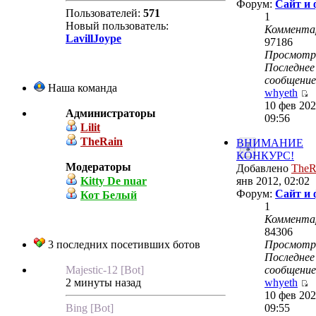
Форум:
Сайт и
Пользователей:
571
1
Новый пользователь:
Коммента
LavillJoype
97186
Просмот
Последнее
сообщение
Наша команда
whyeth
10 фев 202
Администраторы
09:56
Lilit
TheRain
ВНИМАНИЕ
КОНКУРС!
Модераторы
Добавлено
TheR
Kitty De nuar
янв 2012, 02:02
Форум:
Сайт и
Кот Белый
1
Коммента
84306
3 последних посетивших ботов
Просмот
Последнее
Majestic-12 [Bot]
сообщение
2 минуты назад
whyeth
10 фев 202
Bing [Bot]
09:55