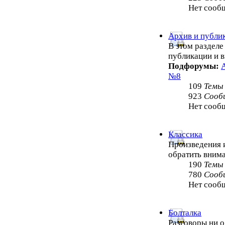
Нет сооб
Архив и публи
В этом раздел
публикации и 
Подфорумы:
№8
109
Темы
923
Сооб
Нет сооб
Классика
Произведения и
обратить внима
190
Темы
780
Сооб
Нет сооб
Болталка
Разговоры ни о