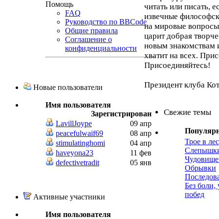
Помощь
читать или писать, 
FAQ
извечные философск
Руководство по BBCode
на мировые вопросы,
Общие правила
царит добрая творче
Соглашение о
новым знакомствам 
конфиденциальности
хватит на всех. При
Присоединяйтесь!
Президент клуба Ко
Новые пользователи
Имя пользователя
Свежие темы
Зарегистрирован
LavillJoype
09 апр
Популяр
peacefulwaif69
08 апр
Трое в лес
stimulatinghomi
04 апр
Слепышк
haveyona23
11 фев
Чудовище
defectivetradit
05 янв
Обрывки
Последов
Без боли,
побед
Активные участники
Имя пользователя