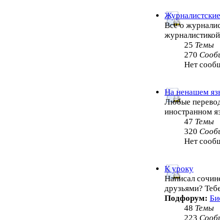
Журналистские
Всё о журналис
журналистико
25
Темы
270
Сооб
Нет сооб
На ненашем яз
Любые перевод
иностранном я
47
Темы
320
Сооб
Нет сооб
К уроку
Написал сочин
друзьями? Теб
Подфорум:
Би
48
Темы
223
Сооб