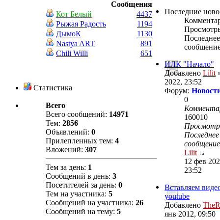
Сообщения
Последние ново
Кот Белый
4437
Коммента
Рыжая Радость
1194
Просмотр
ДымоК
1130
Последнее
Nastya ART
891
сообщени
Chili Willi
651
ИЛК "Начало"
Добавлено
Lilit
»
2022, 23:52
Статистика
Форум:
Новости
0
Всего
Коммента
Всего сообщений:
14971
160010
Тем:
2856
Просмот
Объявлений:
0
Последнее
Прилепленных тем:
4
сообщение
Вложений:
307
Lilit
12 фев 202
Тем за день:
1
23:52
Сообщений в день:
3
Посетителей за день:
0
Вставляем видео
Тем на участника:
5
youtube
Сообщений на участника:
26
Добавлено
TheR
Сообщений на тему:
5
янв 2012, 09:50