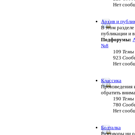
Нет сооб
Архив и публи
В этом раздел
публикации и 
Подфорумы:
№8
109
Темы
923
Сооб
Нет сооб
Классика
Произведения и
обратить внима
190
Темы
780
Сооб
Нет сооб
Болталка
Разговоры ни о