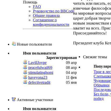
Помощь
читать или писать, 
FAQ
извечные философск
Руководство по BBCode
на мировые вопросы,
Общие правила
царит добрая творче
Соглашение о
новым знакомствам 
конфиденциальности
хватит на всех. При
Присоединяйтесь!
Президент клуба Ко
Новые пользователи
Имя пользователя
Свежие темы
Зарегистрирован
LavillJoype
09 апр
Популяр
peacefulwaif69
08 апр
Трое в лес
stimulatinghomi
04 апр
Слепышк
haveyona23
11 фев
Чудовище
defectivetradit
05 янв
Обрывки
Последов
Без боли,
побед
Активные участники
Имя пользователя