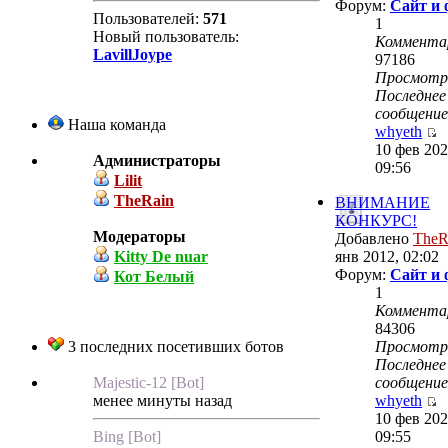
Форум:
Сайт и
Пользователей:
571
1
Новый пользователь:
Коммента
LavillJoype
97186
Просмот
Последнее
сообщение
Наша команда
whyeth
10 фев 202
Администраторы
09:56
Lilit
TheRain
ВНИМАНИЕ
КОНКУРС!
Модераторы
Добавлено
TheR
Kitty De nuar
янв 2012, 02:02
Форум:
Сайт и
Кот Белый
1
Коммента
84306
3 последних посетивших ботов
Просмот
Последнее
Majestic-12 [Bot]
сообщение
менее минуты назад
whyeth
10 фев 202
Bing [Bot]
09:55