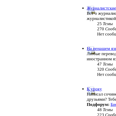
Журналистские
Всё о журналис
журналистико
25
Темы
270
Сооб
Нет сооб
На ненашем яз
Любые перевод
иностранном я
47
Темы
320
Сооб
Нет сооб
К уроку
Написал сочин
друзьями? Теб
Подфорум:
Би
48
Темы
223
Сооб