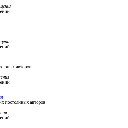
щения
щений
щения
щений
их юных авторов
ения
щений
ел
их постоянных авторов.
ния
щений