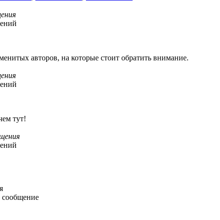
ения
щений
енитых авторов, на которые стоит обратить внимание.
ения
щений
чем тут!
щения
щений
я
 сообщение