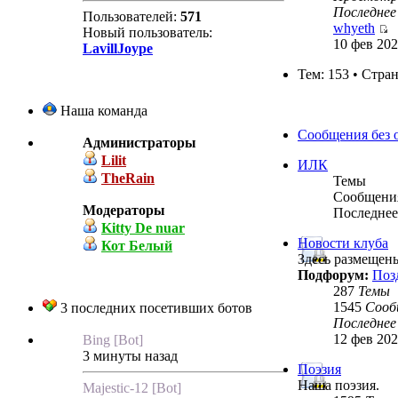
Последнее
Пользователей:
571
whyeth
Новый пользователь:
10 фев 202
LavillJoype
Тем: 153 • Стра
Наша команда
Сообщения без 
Администраторы
Lilit
ИЛК
TheRain
Темы
Сообщени
Модераторы
Последнее
Kitty De nuar
Новости клуба
Кот Белый
Здесь размещен
Подфорум:
Поз
287
Темы
1545
Сооб
3 последних посетивших ботов
Последнее
12 фев 202
Bing [Bot]
3 минуты назад
Поэзия
Наша поэзия.
Majestic-12 [Bot]