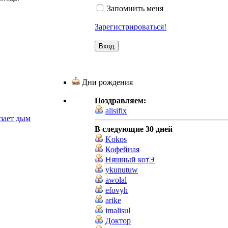
Запомнить меня
Зарегистрироваться!
Дни рождения
Поздравляем:
alisifix
езает дым
В следующие 30 дней
Kokos
Кофейная
Няшный котЭ
ykunutuw
awolal
efovyh
arike
imalisul
Доктор