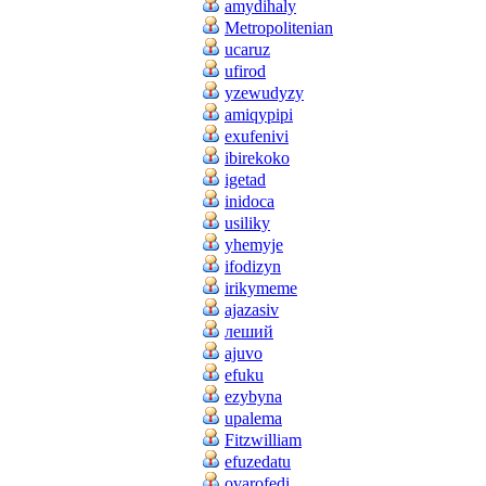
amydihaly
Metropolitenian
ucaruz
ufirod
yzewudyzy
amiqypipi
exufenivi
ibirekoko
igetad
inidoca
usiliky
yhemyje
ifodizyn
irikymeme
ajazasiv
леший
ajuvo
efuku
ezybyna
upalema
Fitzwilliam
efuzedatu
ovarofedi