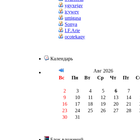
ygyxejav
icywev
umigasa
Sonya
I.F.Arie
ocotekaqy
Календарь
Авг 2026
Вс
Пн
Вт
Ср
Чт
Пт
С
2
3
4
5
6
7
9
10
11
12
13
14
16
17
18
19
20
21
23
24
25
26
27
28
30
31
Блок вложений