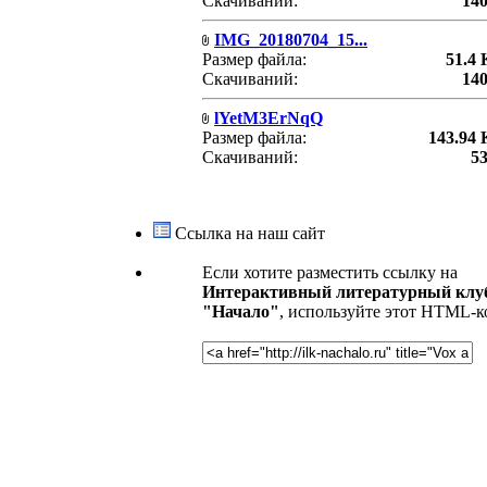
Скачиваний:
14
IMG_20180704_15...
Размер файла:
51.4
Скачиваний:
14
lYetM3ErNqQ
Размер файла:
143.94
Скачиваний:
5
Ссылка на наш сайт
Если хотите разместить ссылку на
Интерактивный литературный клу
"Начало"
, используйте этот HTML-к
.