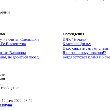
 Белый
ные
Обсуждения
су, не считая Слепышки
ИЛК "Начало"
 Ее Высочества
Классный фильм
Надо спасать сайт от спама
атели Вавилона
Я не знаю кому повезло!?
 увы, не добиться побед
Когда затухает пламя и исч
сти
рии
ы
 сообщение
 12 фев 2022, 23:52
 клуба