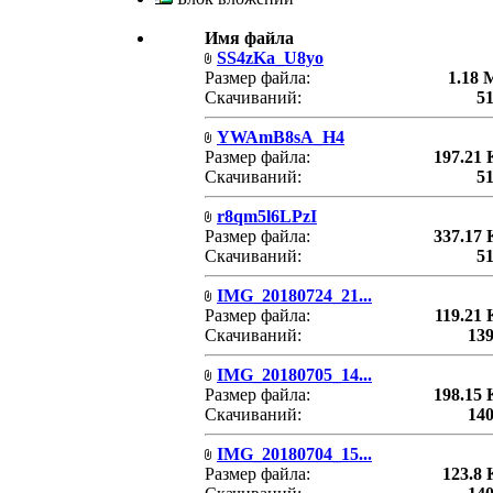
Имя файла
SS4zKa_U8yo
Размер файла:
1.18
Скачиваний:
5
YWAmB8sA_H4
Размер файла:
197.21
Скачиваний:
5
r8qm5l6LPzI
Размер файла:
337.17
Скачиваний:
5
IMG_20180724_21...
Размер файла:
119.21
Скачиваний:
13
IMG_20180705_14...
Размер файла:
198.15
Скачиваний:
14
IMG_20180704_15...
Размер файла:
123.8