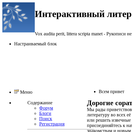
Интерактивный литер
Vox audita perit, littera scripta manet - Рукописи не
Настраиваемый блок
Всем привет
Меню
Дорогие сорат
Содержание
Форум
Мы рады приветствова
Блоги
литературу во всех её
Поиск
или решить извечные
Регистрация
присоединяйтесь к на
знакомствам и новым 