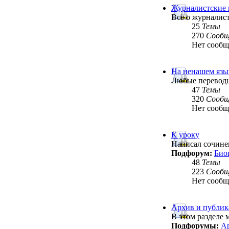
Журналистские
Всё о журналис
25
Темы
270
Сообщ
Нет сооб
На ненашем язы
Любые переводы
47
Темы
320
Сообщ
Нет сооб
К уроку
Написал сочинен
Подфорум:
Био
48
Темы
223
Сообщ
Нет сооб
Архив и публи
В этом разделе
Подфорумы:
Ар