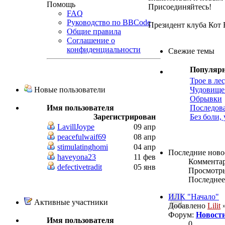
Помощь
Присоединяйтесь!
FAQ
Руководство по BBCode
Президент клуба Кот
Общие правила
Соглашение о
конфиденциальности
Свежие темы
Популяр
Трое в ле
Новые пользователи
Чудовище
Обрывки
Имя пользователя
Последов
Зарегистрирован
Без боли,
LavillJoype
09 апр
peacefulwaif69
08 апр
stimulatinghomi
04 апр
Последние ново
haveyona23
11 фев
Коммента
defectivetradit
05 янв
Просмотр
Последнее
ИЛК "Начало"
Активные участники
Добавлено
Lilit
»
Форум:
Новости
Имя пользователя
0