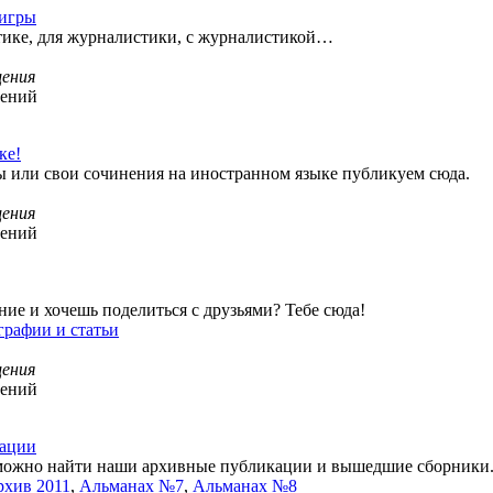
 игры
тике, для журналистики, с журналистикой…
ения
щений
ке!
 или свои сочинения на иностранном языке публикуем сюда.
ения
щений
ие и хочешь поделиться с друзьями? Тебе сюда!
графии и статьи
ения
щений
кации
 можно найти наши архивные публикации и вышедшие сборники
хив 2011
,
Альманах №7
,
Альманах №8