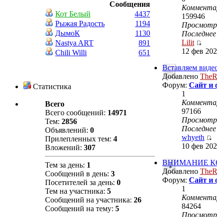
Сообщения
Коммента
Кот Белый
4437
159946
Рыжая Радость
1194
Просмот
ДымоК
1130
Последнее
Lilit
Nastya ART
891
12 фев 202
Chili Willi
651
Вставляем видео
Добавлено
TheR
Форум:
Сайт и
Статистика
1
Коммента
Всего
97166
Всего сообщений:
14971
Просмот
Тем:
2856
Последнее
Объявлений:
0
whyeth
Прилепленных тем:
4
10 фев 202
Вложений:
307
ВНИМАНИЕ К
Тем за день:
1
Добавлено
TheR
Сообщений в день:
3
Форум:
Сайт и
Посетителей за день:
0
1
Тем на участника:
5
Коммента
Сообщений на участника:
26
84264
Сообщений на тему:
5
Просмот