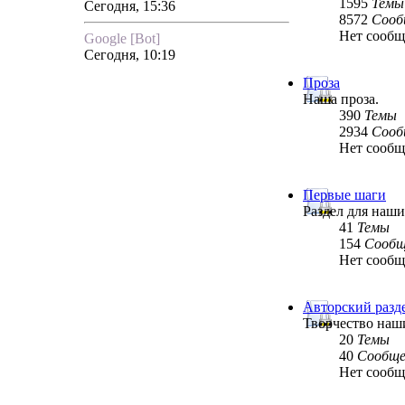
1595
Темы
Сегодня, 15:36
8572
Сооб
Нет сооб
Google [Bot]
Сегодня, 10:19
Проза
Наша проза.
390
Темы
2934
Сооб
Нет сооб
Первые шаги
Раздел для наш
41
Темы
154
Сообщ
Нет сооб
Авторский разд
Творчество наш
20
Темы
40
Сообще
Нет сооб