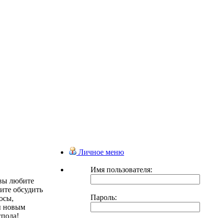
Личное меню
Имя пользователя:
 вы любите
тите обсудить
Пароль:
осы,
ды новым
спода!