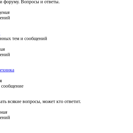
 и форуму. Вопросы и ответы.
ения
щений
ы
ленных тем и сообщений
ия
щений
ехника
я
 сообщение
ать всякие вопросы, может кто ответит.
ния
щений