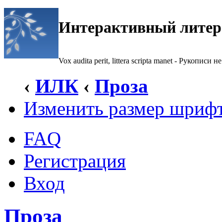
Интерактивный литер
Vox audita perit, littera scripta manet - Рукописи не
‹
ИЛК
‹
Проза
Изменить размер шриф
FAQ
Регистрация
Вход
Проза