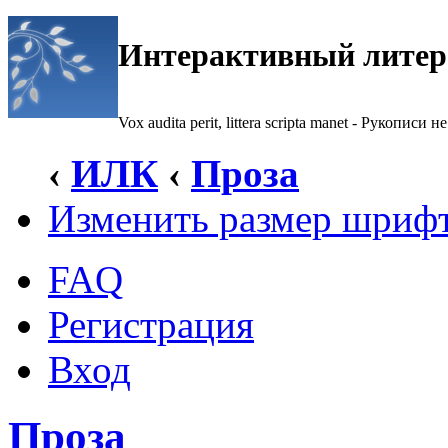
Интерактивный литер
Vox audita perit, littera scripta manet - Рукописи не
‹
ИЛК
‹
Проза
Изменить размер шриф
FAQ
Регистрация
Вход
Проза