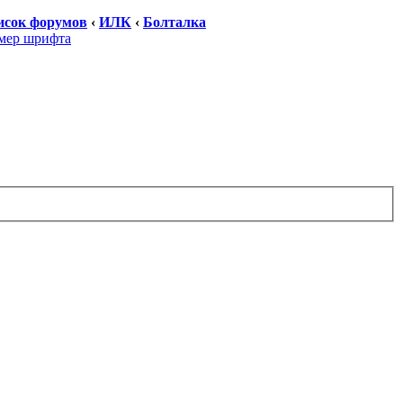
исок форумов
‹
ИЛК
‹
Болталка
мер шрифта