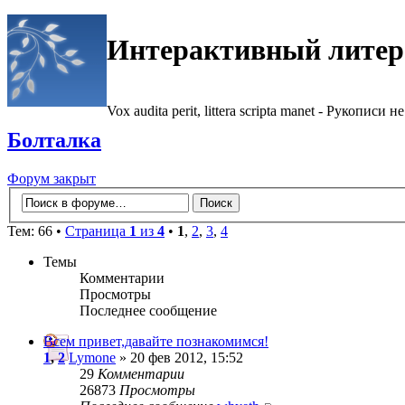
Интерактивный литер
Vox audita perit, littera scripta manet - Рукописи не
Болталка
Форум закрыт
Тем: 66 •
Страница
1
из
4
•
1
,
2
,
3
,
4
Темы
Комментарии
Просмотры
Последнее сообщение
Всем привет,давайте познакомимся!
1
,
2
Lymone
» 20 фев 2012, 15:52
29
Комментарии
26873
Просмотры