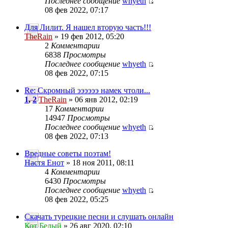
Последнее сообщение
whyeth
08 фев 2022, 07:17
Для Лилит. Я нашел вторую часть!!!
TheRain
» 19 фев 2012, 05:20
2
Комментарии
6838
Просмотры
Последнее сообщение
whyeth
08 фев 2022, 07:15
Re: Скромный ээээээ намек чтоли...
1
,
2
TheRain
» 06 янв 2012, 02:19
17
Комментарии
14947
Просмотры
Последнее сообщение
whyeth
08 фев 2022, 07:13
Вредные советы поэтам!
Настя Енот
» 18 ноя 2011, 08:11
4
Комментарии
6430
Просмотры
Последнее сообщение
whyeth
08 фев 2022, 05:25
Скачать турецкие песни и слушать онлайн
Кот Белый
» 26 авг 2020, 02:10