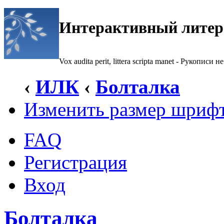
Интерактивный литер
Vox audita perit, littera scripta manet - Рукописи не
‹
ИЛК
‹
Болталка
Изменить размер шриф
FAQ
Регистрация
Вход
Болталка