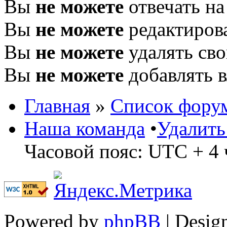
Вы
не можете
отвечать н
Вы
не можете
редактиров
Вы
не можете
удалять св
Вы
не можете
добавлять 
Главная
»
Список фору
Наша команда
•
Удалить
Часовой пояс: UTC + 4 
Powered by
phpBB
| Desig