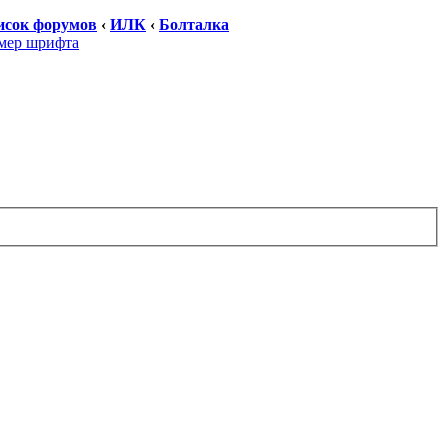
исок форумов
‹
ИЛК
‹
Болталка
мер шрифта