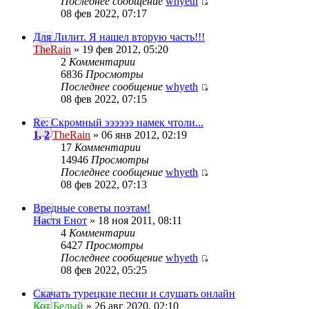
Последнее сообщение
whyeth
08 фев 2022, 07:17
Для Лилит. Я нашел вторую часть!!!
TheRain
» 19 фев 2012, 05:20
2
Комментарии
6836
Просмотры
Последнее сообщение
whyeth
08 фев 2022, 07:15
Re: Скромный ээээээ намек чтоли...
1
,
2
TheRain
» 06 янв 2012, 02:19
17
Комментарии
14946
Просмотры
Последнее сообщение
whyeth
08 фев 2022, 07:13
Вредные советы поэтам!
Настя Енот
» 18 ноя 2011, 08:11
4
Комментарии
6427
Просмотры
Последнее сообщение
whyeth
08 фев 2022, 05:25
Скачать турецкие песни и слушать онлайн
Кот Белый
» 26 авг 2020, 02:10