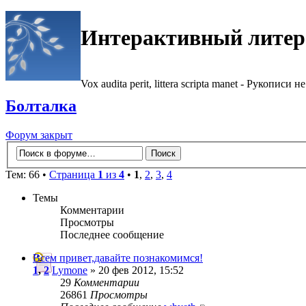
Интерактивный литер
Vox audita perit, littera scripta manet - Рукописи не
Болталка
Форум закрыт
Тем: 66 •
Страница
1
из
4
•
1
,
2
,
3
,
4
Темы
Комментарии
Просмотры
Последнее сообщение
Всем привет,давайте познакомимся!
1
,
2
Lymone
» 20 фев 2012, 15:52
29
Комментарии
26861
Просмотры