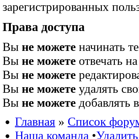
зарегистрированных польз
Права доступа
Вы
не можете
начинать т
Вы
не можете
отвечать н
Вы
не можете
редактиров
Вы
не можете
удалять св
Вы
не можете
добавлять 
Главная
»
Список фору
Наша команда
•
Удалить