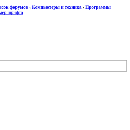
исок форумов
‹
Компьютеры и техника
‹
Программы
мер шрифта