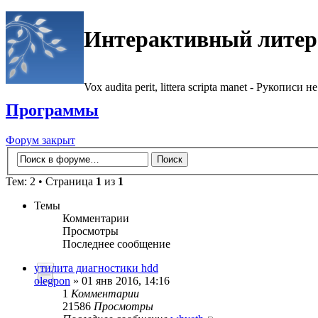
Интерактивный литер
Vox audita perit, littera scripta manet - Рукописи не
Программы
Форум закрыт
Тем: 2 • Страница
1
из
1
Темы
Комментарии
Просмотры
Последнее сообщение
утилита диагностики hdd
olegpon
» 01 янв 2016, 14:16
1
Комментарии
21586
Просмотры