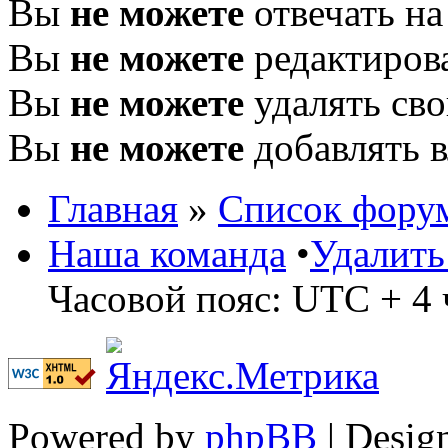
Вы
не можете
отвечать н
Вы
не можете
редактиров
Вы
не можете
удалять св
Вы
не можете
добавлять 
Главная
»
Список фору
Наша команда
•
Удалить
Часовой пояс: UTC + 4 
Powered by
phpBB
| Desig