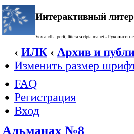
Интерактивный литер
Vox audita perit, littera scripta manet - Рукописи не
‹
ИЛК
‹
Архив и публ
Изменить размер шриф
FAQ
Регистрация
Вход
Альманах №8