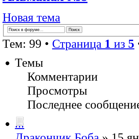
Новая тема
Тем: 99 •
Страница
1
из
5
Темы
Комментарии
Просмотры
Последнее сообщени
...
Дракончик Боба
» 15 ян