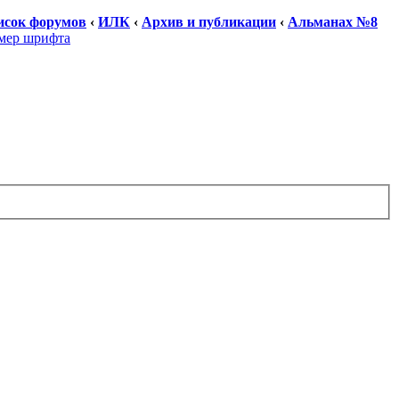
исок форумов
‹
ИЛК
‹
Архив и публикации
‹
Альманах №8
мер шрифта