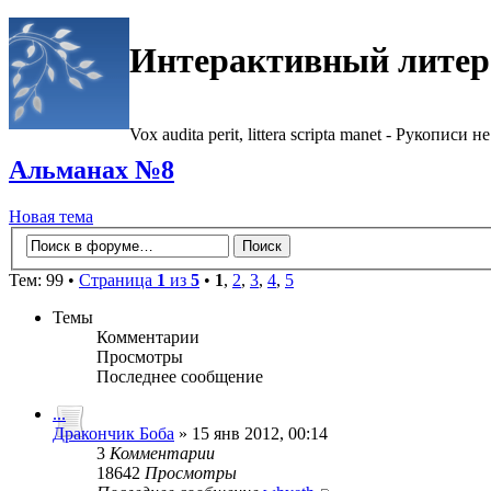
Интерактивный литер
Vox audita perit, littera scripta manet - Рукописи не
Альманах №8
Новая тема
Тем: 99 •
Страница
1
из
5
•
1
,
2
,
3
,
4
,
5
Темы
Комментарии
Просмотры
Последнее сообщение
...
Дракончик Боба
» 15 янв 2012, 00:14
3
Комментарии
18642
Просмотры