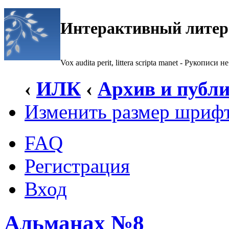
Интерактивный литер
Vox audita perit, littera scripta manet - Рукописи не
‹
ИЛК
‹
Архив и публ
Изменить размер шриф
FAQ
Регистрация
Вход
Альманах №8