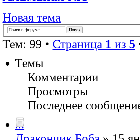
Новая тема
Тем: 99 •
Страница
1
из
5
Темы
Комментарии
Просмотры
Последнее сообщени
...
Дракончик Боба
» 15 ян