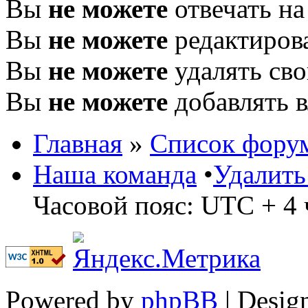
Вы
не можете
отвечать н
Вы
не можете
редактиров
Вы
не можете
удалять св
Вы
не можете
добавлять 
Главная
»
Список фору
Наша команда
•
Удалить
Часовой пояс: UTC + 4 
Powered by
phpBB
| Desig