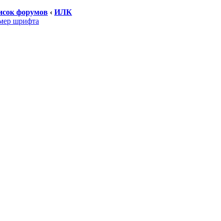
исок форумов
‹
ИЛК
мер шрифта