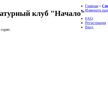
Главная
»
Сп
Изменить раз
атурный клуб "Начало"
FAQ
Регистрация
Вход
 горят.