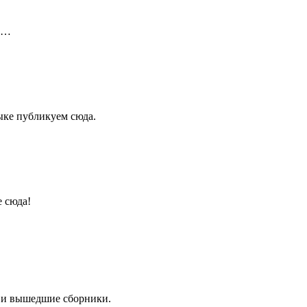
ой…
ыке публикуем сюда.
е сюда!
 и вышедшие сборники.