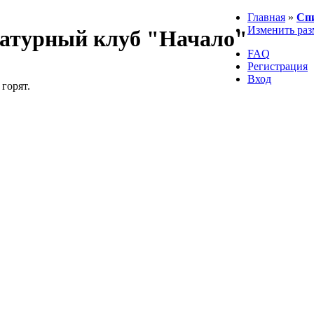
Главная
»
Сп
Изменить раз
атурный клуб "Начало"
FAQ
Регистрация
Вход
 горят.