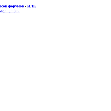
исок форумов
‹
ИЛК
мер шрифта