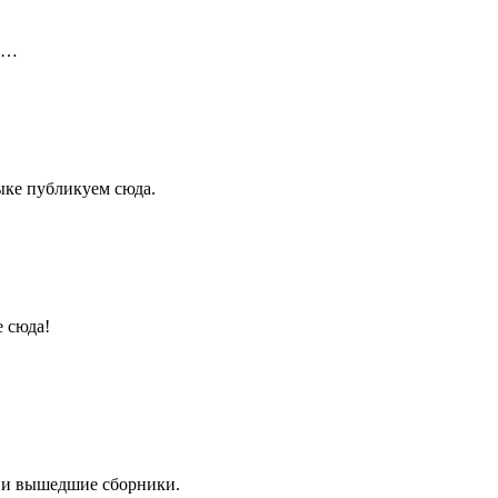
ой…
ыке публикуем сюда.
е сюда!
 и вышедшие сборники.