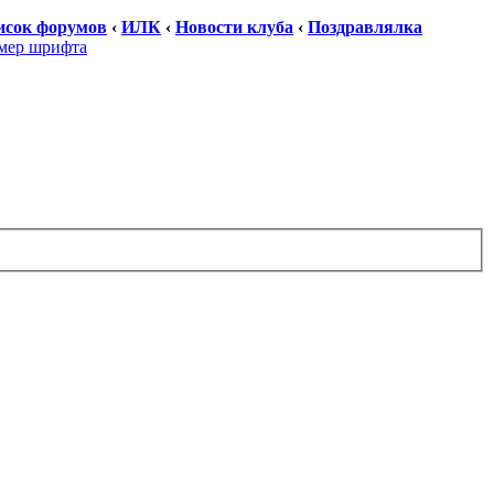
исок форумов
‹
ИЛК
‹
Новости клуба
‹
Поздравлялка
мер шрифта