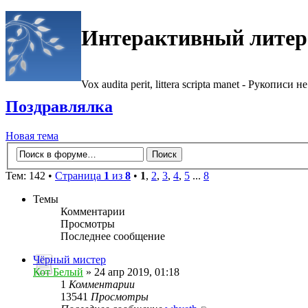
Интерактивный литер
Vox audita perit, littera scripta manet - Рукописи не
Поздравлялка
Новая тема
Тем: 142 •
Страница
1
из
8
•
1
,
2
,
3
,
4
,
5
...
8
Темы
Комментарии
Просмотры
Последнее сообщение
Чёрный мистер
Кот Белый
» 24 апр 2019, 01:18
1
Комментарии
13541
Просмотры