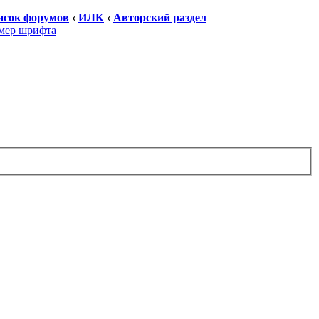
исок форумов
‹
ИЛК
‹
Авторский раздел
мер шрифта