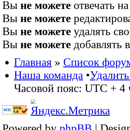
Вы
не можете
отвечать н
Вы
не можете
редактиров
Вы
не можете
удалять св
Вы
не можете
добавлять 
Главная
»
Список фору
Наша команда
•
Удалить
Часовой пояс: UTC + 4 
Powered by
phpBB
| Desig