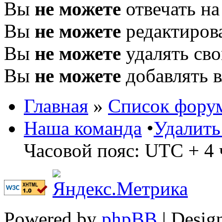
Вы
не можете
отвечать н
Вы
не можете
редактиров
Вы
не можете
удалять св
Вы
не можете
добавлять 
Главная
»
Список фору
Наша команда
•
Удалить
Часовой пояс: UTC + 4 
Powered by
phpBB
| Desig