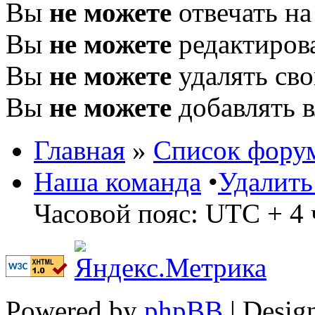
Вы
не можете
отвечать н
Вы
не можете
редактиров
Вы
не можете
удалять св
Вы
не можете
добавлять 
Главная
»
Список фору
Наша команда
•
Удалить
Часовой пояс: UTC + 4 
Powered by
phpBB
| Desig