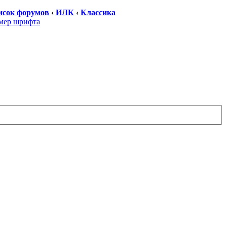
исок форумов
‹
ИЛК
‹
Классика
мер шрифта