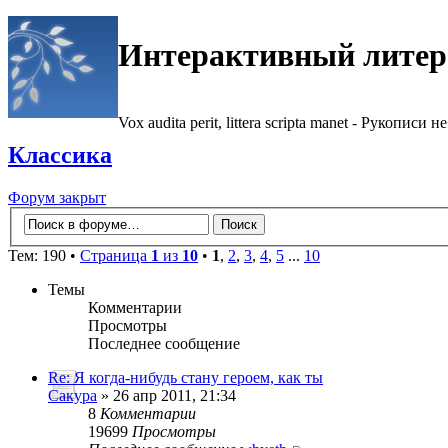
Интерактивный литер
Vox audita perit, littera scripta manet - Рукописи не
Классика
Форум закрыт
Тем: 190 •
Страница
1
из
10
•
1
,
2
,
3
,
4
,
5
...
10
Темы
Комментарии
Просмотры
Последнее сообщение
Re: Я когда-нибудь стану героем, как ты
Сакура
» 26 апр 2011, 21:34
8
Комментарии
19699
Просмотры