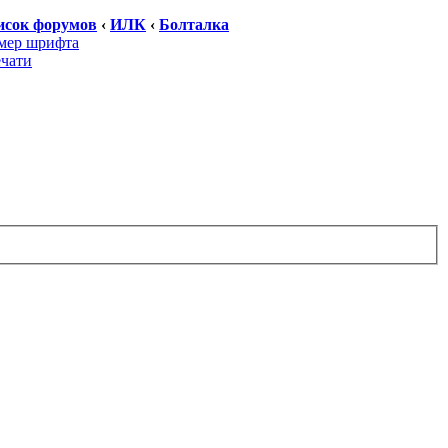
исок форумов
‹
ИЛК
‹
Болталка
мер шрифта
ечати