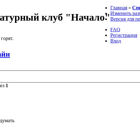
Главная
»
Сп
Изменить раз
атурный клуб "Начало"
Версия для п
FAQ
Регистрация
 горят.
Вход
айн
из
1
идумать