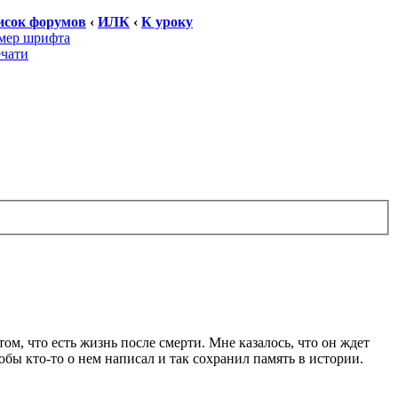
исок форумов
‹
ИЛК
‹
К уроку
мер шрифта
ечати
том, что есть жизнь после смерти. Мне казалось, что он ждет
обы кто-то о нем написал и так сохранил память в истории.