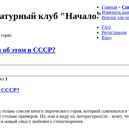
Главная
»
Сп
Изменить раз
атурный клуб "Начало"
Версия для п
FAQ
Регистрация
 горят.
Вход
и об этом в СССР?
из
1
 в СССР?
ь только совсем юного лирического героя, который сомневался в 
столько примеров. Ну, или в виду их литературности - хочет, чт
лся новый смысл любимого стихотворения.