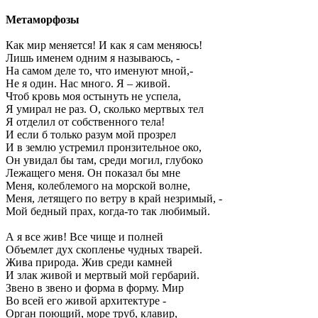
Метаморфозы
Как мир меняется! И как я сам меняюсь!
Лишь именем одним я называюсь, -
На самом деле то, что именуют мной,-
Не я один. Нас много. Я – живой.
Чтоб кровь моя остынуть не успела,
Я умирал не раз. О, сколько мертвых тел
Я отделил от собственного тела!
И если б только разум мой прозрел
И в землю устремил пронзительное око,
Он увидал бы там, среди могил, глубоко
Лежащего меня. Он показал бы мне
Меня, колеблемого на морской волне,
Меня, летящего по ветру в край незримый, -
Мой бедный прах, когда-то так любимый.
А я все жив! Все чище и полней
Объемлет дух скопленье чудных тварей.
Жива природа. Жив среди камней
И злак живой и мертвый мой гербарий.
Звено в звено и форма в форму. Мир
Во всей его живой архитектуре -
Орган поющий, море труб, клавир,