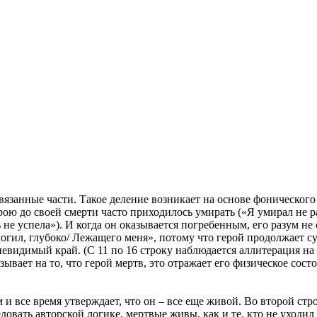
язанные части. Такое деление возникает на основе фонического
ю до своей смерти часто приходилось умирать («Я умирал не раз
 не успела»). И когда он оказывается погребенным, его разум не 
огил, глубоко/ Лежащего меня», потому что герой продолжает су
 невидимый край. (С 11 по 16 строку наблюдается аллитерация на 
ывает на то, что герой мертв, это отражает его физическое сост
м и все время утверждает, что он – все еще живой. Во второй с
едовать авторской логике, мертвые живы, как и те, кто не уходи