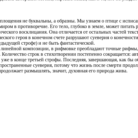
площения не буквальны, а образны. Мы узнаем о птице с исписан
иром в противоречие. Его тело, глубоко в земле, может питать 
ческого восклицания. Она отличается от остальных частей текста
еского героя в конечном счете разрушают суеверия о конечности
едыдущей строфе) и не быть фантастической.
а линейной композиции, в рифмовке преобладают точные рифмы, 
 Количество строк в стихотворении постепенно сокращается: авт
же в конце третьей строфы. Последняя, завершающая, как бы об
пространенные суеверия, потому что жизнь после смерти продолж
продолжает размышлять, значит, духовная его природа жива.