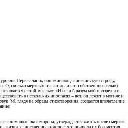
 уровня. Первая часть, напоминающая онегинскую строфу,
. О, сколько мертвых тел я отделил от собственного тела») –
соглашается с этой мыслью: «И если б разум мой прозрел и в
ществовать в нескольких ипостасях – вот, он лежит в могиле и
звук [м], глядя на образы стихотворения, создается впечатление
ояние:
трофе с помощью оксюморона, утверждается жизнь после смерти:
л из жизни, единственное отличие, что природа их бессмертия