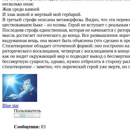
несколько иная:
Жив среди камней
И злак живой и мертвый мой гербарий.
В третьей строфе описаны метаморфозы. Видно, что эти перево
шествовавшем быке – из поэмы. Герой не вступает с реальным м
Последняя строфа единственная, которая не начинается с ритори
мысль достигает логического до конца. Все размышления лирич
выдуманная вещь, она может быть объяснена (что сделано в пр
Стихотворение обладает отточенной формой: оно построено н
риторического восклицания, четвертая с восклицанием в конце.
как он видит окружающий мир и подводит вывод о бессмертии у
бессмертную сущность, однако, нужно отбросить в сторону рас
стихотворение – заметно, что лирический герой уже мертв, но 
Blue star
Пользователь
Сообщения:
83