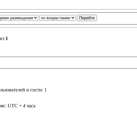
из
1
ьзователей и гости: 1
яс: UTC + 4 часа