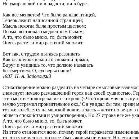
Не умирающий ни в радости, ни в буре.
Как все меняется! Что было раньше птицей,
Теперь лежит написанной страницей;
Мысль некогда была простым цветком;
Поэма шествовала медленным быком;
А то, что было мною, то, быть может,
Опять растет и мир растений множит.
Вот так, с трудом пытаясь развивать
Как бы клубок какой-то сложной пряжи,
Вдруг и увидишь то, что должно называть
Бессмертием. О, суеверья наши!
1937, Н. А. Заболоцкий
Стихотворение можно разделить на четыре смысловые взаимосв
знаменует начало размышлений героя над своей сущностью. Геро
эти смерти «подогревали» его кровь («Чтоб кровь моя остынуть
землю устремил пронзительное око,/ Он увидал бы там, среди м
тут же колеблется на морской волне, а здесь – летит по ветру в
общего спокойствия и умиротворения). Но 27 строка все же указ
А то, что было мною, то, быть может,
Опять растет и мир растений множит.
Из этого становится ясно, почему герой поражается изменения
то, что уже мертво, по идее, быть живым не может. Но, если сл