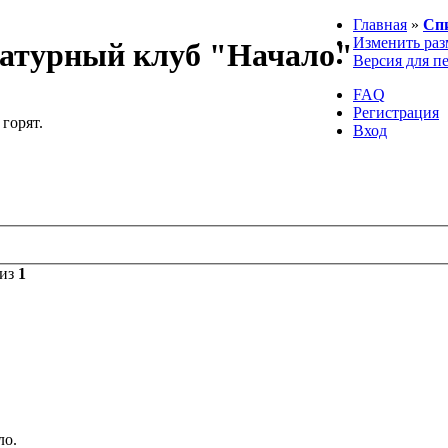
Главная
»
Сп
Изменить раз
атурный клуб "Начало"
Версия для п
FAQ
Регистрация
 горят.
Вход
из
1
ло.