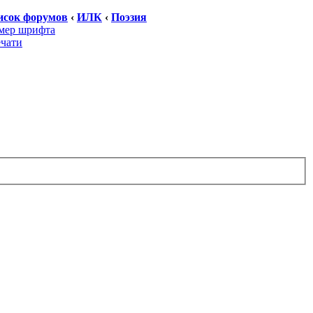
исок форумов
‹
ИЛК
‹
Поэзия
мер шрифта
ечати