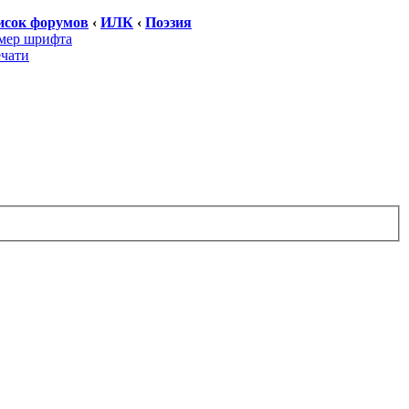
исок форумов
‹
ИЛК
‹
Поэзия
мер шрифта
ечати