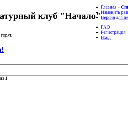
Главная
»
Сп
Изменить раз
атурный клуб "Начало"
Версия для п
FAQ
Регистрация
 горят.
Вход
н!
из
1