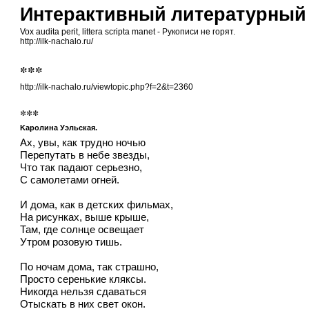
Интерактивный литературный
Vox audita perit, littera scripta manet - Рукописи не горят.
http://ilk-nachalo.ru/
***
http://ilk-nachalo.ru/viewtopic.php?f=2&t=2360
***
Kaролина Уэльская.
Ах, увы, как трудно ночью
Перепутать в небе звезды,
Что так падают серьезно,
С самолетами огней.
И дома, как в детских фильмах,
На рисунках, выше крыше,
Там, где солнце освещает
Утром розовую тишь.
По ночам дома, так страшно,
Просто серенькие кляксы.
Никогда нельзя сдаваться
Отыскать в них свет окон.