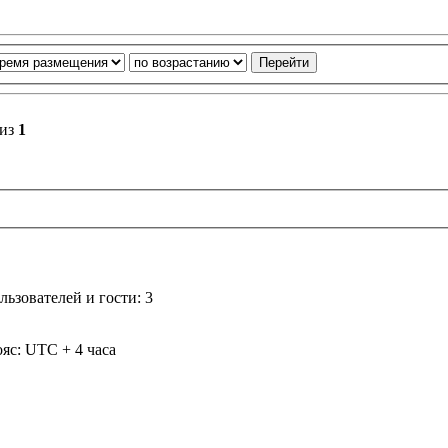
из
1
ьзователей и гости: 3
яс: UTC + 4 часа