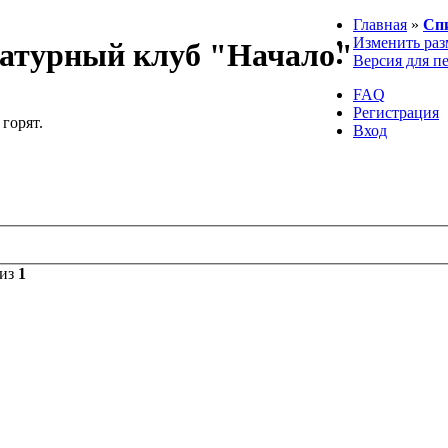
Главная
»
Сп
Изменить раз
атурный клуб "Начало"
Версия для п
FAQ
Регистрация
 горят.
Вход
из
1