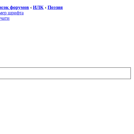
исок форумов
‹
ИЛК
‹
Поэзия
мер шрифта
ечати