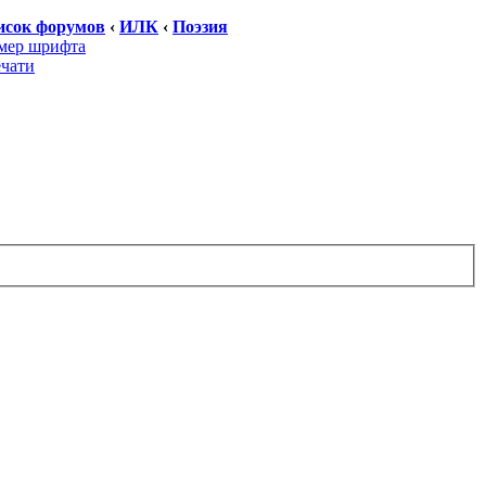
исок форумов
‹
ИЛК
‹
Поэзия
мер шрифта
ечати