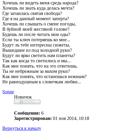
Хочешь ли видеть меня средь народа?
Хочешь ли знать куда делась мечта?
Где затаилась святая свобода?
Где я на данный момент заперта?
Хочешь ли слышать о смене погоды,
В буйной моей жестяной голове?
Будешь ли после читать мои оды?
Если ты ключ потеряешь ко мне...
Будут ль тебе интересны сюжеты,
Вышедшие из под холодной руки?
Будут ли ярко светить нам планеты?
Так как когда то светились и мы...
Как мне понять, что на это ответишь,
Ты не небрежным за махом руки?
Как мне понять, что останешься нежным?
Не равнодушным к словечкам любви...
Sonne
Новичок
Сообщения:
6
Зарегистрирован:
01 ноя 2014, 10:18
Вернуться к началу