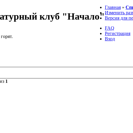
Главная
»
Сп
Изменить раз
атурный клуб "Начало"
Версия для п
FAQ
Регистрация
 горят.
Вход
из
1