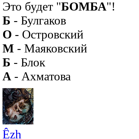
Это будет "
БОМБА
"!
Б
- Булгаков
О
- Островский
М
- Маяковский
Б
- Блок
А
- Ахматова
Êzh