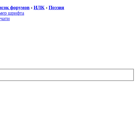
исок форумов
‹
ИЛК
‹
Поэзия
мер шрифта
ечати