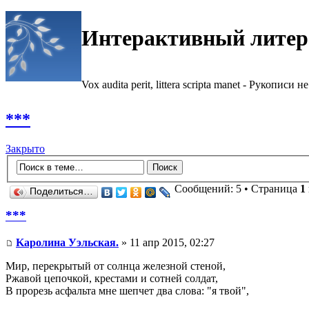
Интерактивный литер
Vox audita perit, littera scripta manet - Рукописи не
***
Закрыто
Сообщений: 5 • Страница
1
Поделиться…
***
Kaролина Уэльская.
» 11 апр 2015, 02:27
Мир, перекрытый от солнца железной стеной,
Ржавой цепочкой, крестами и сотней солдат,
В прорезь асфальта мне шепчет два слова: "я твой",