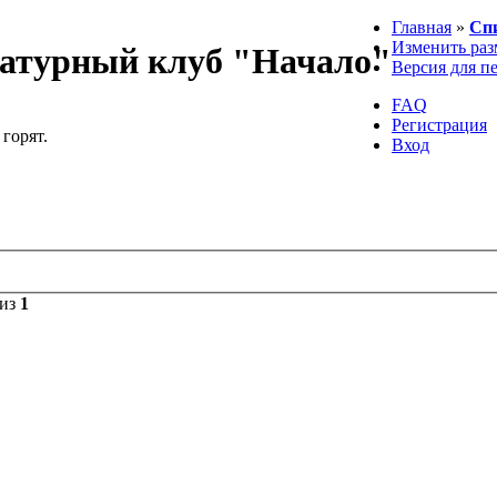
Главная
»
Сп
Изменить раз
атурный клуб "Начало"
Версия для п
FAQ
Регистрация
 горят.
Вход
из
1