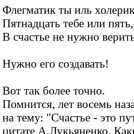
Флег­ма­тик ты иль хо­лерик
Пят­надцать тебе или пять,
В счастье не нуж­но ве­рить
Нуж­но его соз­да­вать!
Вот так более точно.
Помнится, лет восемь наз
на тему: "Счастье - это пут
цитате А.Лукьяненко. Как