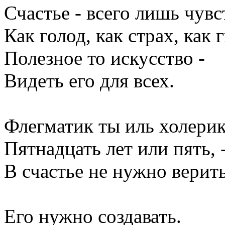
Счастье - все­го лишь чувс­
Как го­лод, как страх, как 
По­лез­ное то ис­кусс­тво -
Ви­деть его для всех.
Флег­ма­тик ты иль хо­лерик
Пят­надцать лет или пять, 
В счастье не нуж­но ве­рить
Его нуж­но соз­да­вать.