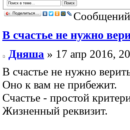
Сообщений:
Поделиться…
В счастье не нужно вер
Дняша
» 17 апр 2016, 20
В счастье не нуж­но ве­рить
Оно к вам не при­бежит.
Счастье - прос­той кри­тер
Жиз­ненный рек­ви­зит.