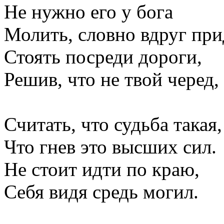
Не нуж­но его у бо­га
Мо­лить, слов­но вдруг при­
Сто­ять пос­ре­ди до­роги,
Ре­шив, что не твой че­ред,
Счи­тать, что судь­ба та­кая,
Что гнев это выс­ших сил.
Не сто­ит ид­ти по краю,
Се­бя ви­дя средь мо­гил.