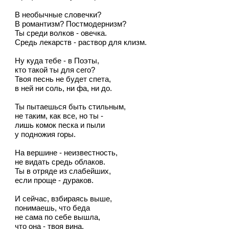
В необычные словечки?
В романтизм? Постмодернизм?
Ты среди волков - овечка.
Средь лекарств - раствор для клизм.
Ну куда тебе - в Поэты,
кто такой ты для сего?
Твоя песнь не будет спета,
в ней ни соль, ни фа, ни до.
Ты пытаешься быть стильным,
не таким, как все, но ты -
лишь комок песка и пыли
у подножия горы.
На вершине - неизвестность,
не видать средь облаков.
Ты в отряде из слабейших,
если проще - дураков.
И сейчас, взбираясь выше,
понимаешь, что беда
не сама по себе вышла,
что она - твоя вина.