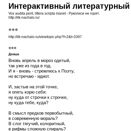
Интерактивный литературный
Vox audita perit, littera scripta manet - Рукописи не горят.
http://ilk-nachalo.ru/
***
http://ilk-nachalo.ru/viewtopic.php?f=2&t=3397
***
Дняша
Вновь апрель в мороз одетый,
так уже из года в год.
И я - вновь - стремлюсь к Поэту,
но встречаю - идиот.
И, застыв на этой точке,
я опять корю себя:
ну куда от строчки к строчке,
ну куда тебе, куда?
В смысл предков первобытный,
в современную мораль?
В слог тягучий, колоритный,
в рифмы сложную спираль?