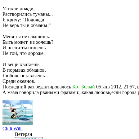
Утихли дожди,
Растворились туманы...
Я кричу: "Подожди,
Не верь ты в обманы!"
Меня ты не слышишь.
Быть может, не хочешь?
И песни ты пишешь
Не той, что дороже.
И вещи хватаешь
В порывах обманов.
Любовь оставляешь
Среди океанов.
Последний раз редактировалось
Кот Белый
05 янв 2012, 21:57, 
А мама говорила рваными фразами:„какая любовь,если города 
Chili Willi
Ветеран