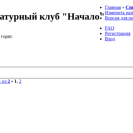
Главная
»
Сп
Изменить раз
атурный клуб "Начало"
Версия для п
FAQ
Регистрация
 горят.
Вход
1
из
2
•
1
,
2