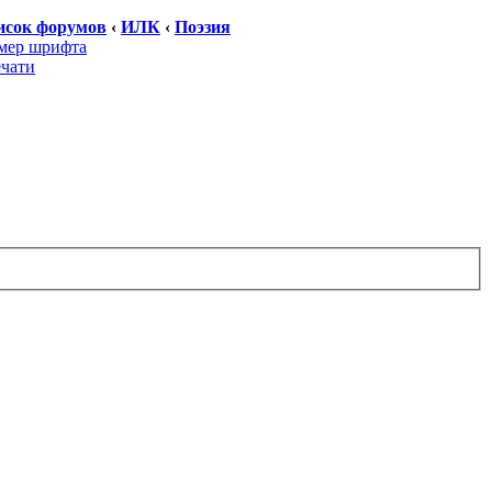
исок форумов
‹
ИЛК
‹
Поэзия
мер шрифта
ечати