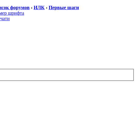
исок форумов
‹
ИЛК
‹
Первые шаги
мер шрифта
ечати