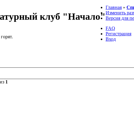
Главная
»
Сп
Изменить раз
атурный клуб "Начало"
Версия для п
FAQ
Регистрация
 горят.
Вход
из
1