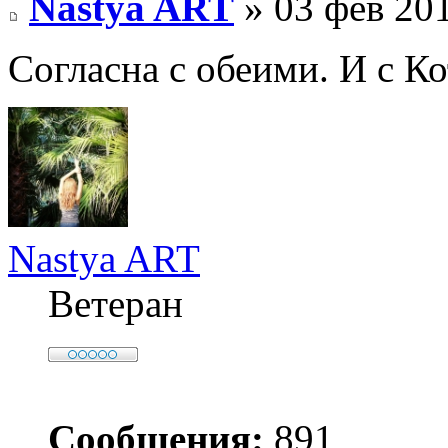
Nastya ART
» 03 фев 201
Согласна с обеими. И с К
Nastya ART
Ветеран
Сообщения:
891